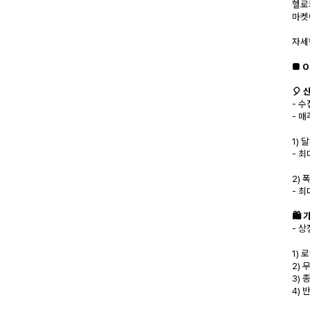
헬로
마켓
자세
■ 
🎈
- 
- 
1) 
- 
2) 
- 
🛍️
- 
1) 
2) 
3) 
4)