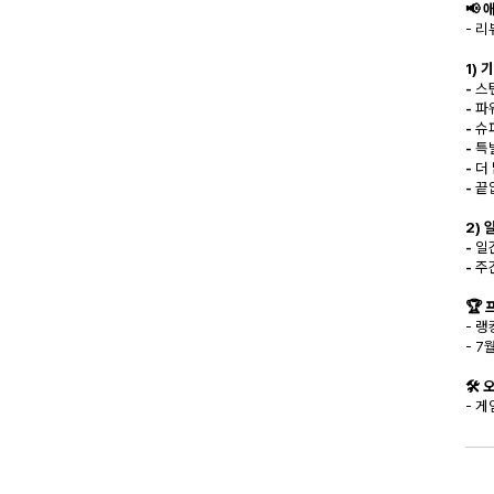
📢 
- 
1) 
-
스
-
파
-
슈
-
특
-
더
-
끝
2) 
-
일
-
주
🏆
- 랭
- 
🛠️
- 