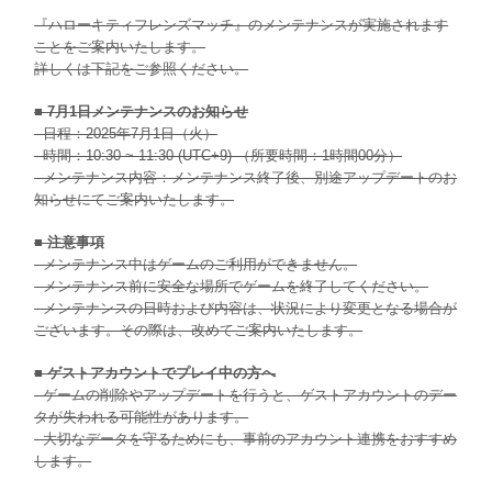
『ハローキティフレンズマッチ』のメンテナンスが実施されます
ことをご案内いたします。
詳しくは下記をご参照ください。
■ 7月1日メンテナンスのお知らせ
- 日程：2025年7月1日（火）
- 時間：10:30 ~ 11:30 (UTC+9) （所要時間：1時間00分）
- メンテナンス内容：メンテナンス終了後、別途アップデートのお
知らせにてご案内いたします。
■ 注意事項
- メンテナンス中はゲームのご利用ができません。
- メンテナンス前に安全な場所でゲームを終了してください。
- メンテナンスの日時および内容は、状況により変更となる場合が
ございます。その際は、改めてご案内いたします。
■ ゲストアカウントでプレイ中の方へ
- ゲームの削除やアップデートを行うと、ゲストアカウントのデー
タが失われる可能性があります。
- 大切なデータを守るためにも、事前のアカウント連携をおすすめ
します。